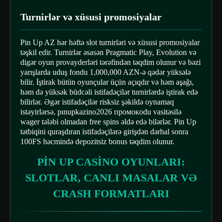
Turnirlər və xüsusi promosiyalar
Pin Up AZ hər həftə slot turnirləri və xüsusi promosiyalar
təşkil edir. Turnirlər əsasən Pragmatic Play, Evolution və
digər oyun provayderləri tərəfindən təqdim olunur və bəzi
yarışlarda uduş fondu 1,000,000 AZN-ə qədər yüksələ
bilir. İştirak bütün oyunçular üçün açıqdır və həm aşağı,
həm də yüksək büdcəli istifadəçilər turnirlərdə iştirak edə
bilirlər. Əgər istifadəçilər risksiz şəkildə oynamaq
istəyirlərsə, pınupkazino2026 промокodu vasitəsilə
wager tələbi olmadan free spins əldə edə bilərlər. Pin Up
tətbiqini quraşdıran istifadəçilərə girişdən dərhal sonra
100FS həcmində depozitsiz bonus təqdim olunur.
PIN UP CASINO OYUNLARI:
SLOTLAR, CANLI MASALAR VƏ
CRASH FORMATLARI