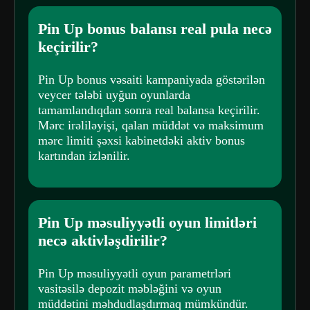
Pin Up bonus balansı real pula necə
keçirilir?
Pin Up bonus vəsaiti kampaniyada göstərilən
veycer tələbi uyğun oyunlarda
tamamlandıqdan sonra real balansa keçirilir.
Mərc irəliləyişi, qalan müddət və maksimum
mərc limiti şəxsi kabinetdəki aktiv bonus
kartından izlənilir.
Pin Up məsuliyyətli oyun limitləri
necə aktivləşdirilir?
Pin Up məsuliyyətli oyun parametrləri
vasitəsilə depozit məbləğini və oyun
müddətini məhdudlaşdırmaq mümkündür.