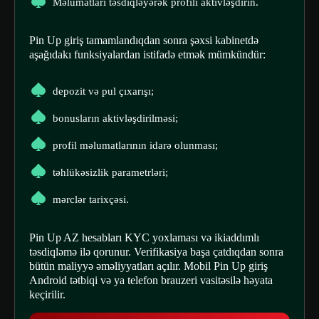
Məlumatları təsdiqləyərək profili aktivləşdirin.
Pin Up giriş tamamlandıqdan sonra şəxsi kabinetdə
aşağıdakı funksiyalardan istifadə etmək mümkündür:
depozit və pul çıxarışı;
bonusların aktivləşdirilməsi;
profil məlumatlarının idarə olunması;
təhlükəsizlik parametrləri;
mərclər tarixçəsi.
Pin Up AZ hesabları KYC yoxlaması və ikiaddımlı
təsdiqləmə ilə qorunur. Verifikasiya başa çatdıqdan sonra
bütün maliyyə əməliyyatları açılır. Mobil Pin Up giriş
Android tətbiqi və ya telefon brauzeri vasitəsilə həyata
keçirilir.