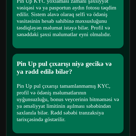
Pin Up KYC yoxlaması zamanı şəxsiyyət
vəsiqəsi və ya pasportun aydın fotosu təqdim
edilir. Sistem əlavə olaraq selfi və ödəniş
vasitəsinin hesab sahibinə məxsusluğunu
təsdiqləyən məlumat istəyə bilər. Profil və
sənəddəki şəxsi məlumatlar eyni olmalıdır.
Pin Up pul çıxarışı niyə gecikə və
ya rədd edilə bilər?
Pin Up pul çıxarışı tamamlanmamış KYC,
profil və ödəniş məlumatlarının
uyğunsuzluğu, bonus veycerinin bitməməsi və
ya əməliyyat limitinin aşılması səbəbindən
saxlanıla bilər. Rədd səbəbi tranzaksiya
tarixçəsində göstərilir.