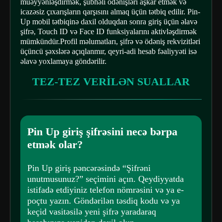
müəyyənləşdirmək, şübhəli ödənişləri aşkar etmək və
icazəsiz çıxarışların qarşısını almaq üçün tətbiq edilir. Pin-
Up mobil tətbiqinə daxil olduqdan sonra giriş üçün əlavə
şifrə, Touch ID və Face ID funksiyalarını aktivləşdirmək
mümkündür.Profil məlumatları, şifrə və ödəniş rekvizitləri
üçüncü şəxslərə açıqlanmır, qeyri-adi hesab fəaliyyəti isə
əlavə yoxlamaya göndərilir.
TEZ-TEZ VERILƏN SUALLAR
Pin Up giriş şifrəsini necə bərpa
etmək olar?
Pin Up giriş pəncərəsində “Şifrəni
unutmusunuz?” seçimini açın. Qeydiyyatda
istifadə etdiyiniz telefon nömrəsini və ya e-
poçtu yazın. Göndərilən təsdiq kodu və ya
keçid vasitəsilə yeni şifrə yaradaraq