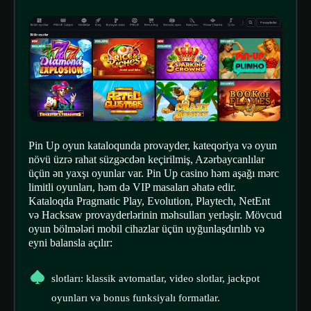
Pin Up oyun kataloqunda provayder, kateqoriya və oyun
növü üzrə rahat süzgəcdən keçirilmiş, Azərbaycanlılar
üçün ən yaxşı oyunlar var. Pin Up casino həm aşağı mərc
limitli oyunları, həm də VIP masaları əhatə edir.
Kataloqda Pragmatic Play, Evolution, Playtech, NetEnt
və Hacksaw provayderlərinin məhsulları yerləşir. Mövcud
oyun bölmələri mobil cihazlar üçün uyğunlaşdırılıb və
eyni balansla açılır:
slotları: klassik avtomatlar, video slotlar, jackpot
oyunları və bonus funksiyalı formatlar.