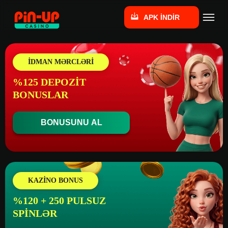
APK INDIR
IDMAN MƏRCLƏRI
%125 DEPOZIT
BONUSLAR
BONUSUNU AL
KAZINO BONUS
%120 + 250 PULSUZ
SPINLƏR