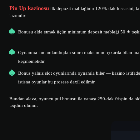
Pin Up kazinosu
ilk depozit məbləğinin 120%-dək hissəsini, l
lazımdır:
Bonusu əldə etmək üçün minimum depozit məbləği 50 ₼ təşkil
Oynanma tamamlandıqdan sonra maksimum çıxarıla bilən məb
keçməməlidir.
Bonus yalnız slot oyunlarında oynanıla bilər — kazino istifad
istisna oyunlar bu prosesə daxil edilmir.
Bundan əlavə, oyunçu pul bonusu ilə yanaşı 250-dək frispin də əldə 
təqdim olunur.