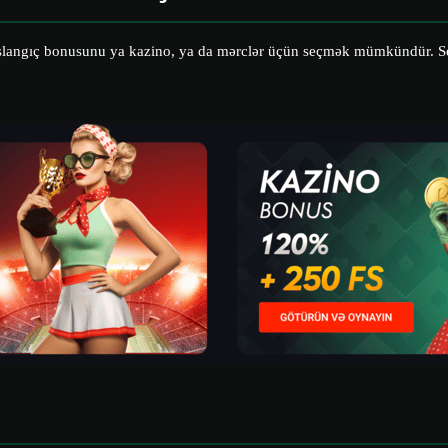
 başlangıç bonusunu ya kazino, ya da mərclər üçün seçmək mümkündür. Se