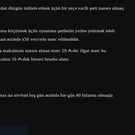
an düzgün istifadə etmək üçün bir neçə vacib şərti nəzərə almaq
lansa köçürmək üçün oynanma şərtlərini yerinə yetirmək tələb
aat ərzində x50 veycerlə mərc edilməlidir.
ə maksimum nəzərə alınan mərc 10 ₼-dır. Əgər mərc bu
alnız 10 ₼-dək hissəsi hesaba alınır.
hissə isə növbəti beş gün ərzində hər gün 40 fırlatma olmaqla