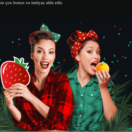
ər çox bonus və imtiyaz əldə edir.