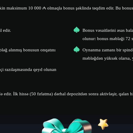
akin maksimum 10 000 ₼ olmaqla bonus şəklində təqdim edir. Bu bonusd
 edir.
Bonus vəsaitlərini əsas ba
olunur: bonus məbləği 72 s
ləğ alınmış bonusun onqatını
Oynanma zamanı bir spind
məbləğdən yüksək olarsa, y
əçi razılaşmasında qeyd olunan
edir. İlk hissə (50 fırlatma) dərhal depozitdən sonra aktivləşir, qalan 