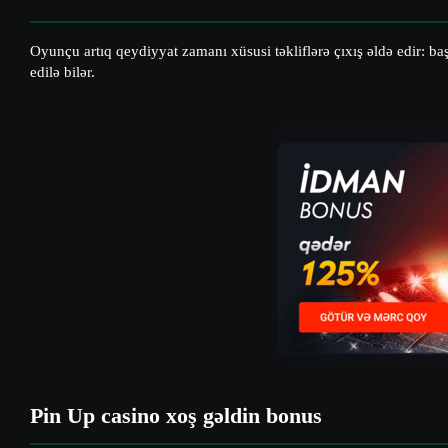
Oyunçu artıq qeydiyyat zamanı xüsusi təkliflərə çıxış əldə edir:
edilə bilər.
Pin Up casino xoş gəldin bonus