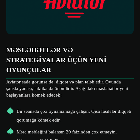
MƏSLƏHƏTLƏR VƏ
STRATEGIYALAR ÜÇÜN YENI
OYUNÇULAR
Aviator sadə görünsə də, diqqət və plan tələb edir. Oyunda
şansla yanaşı, taktika da önəmlidir. Aşağıdakı məsləhətlər yeni
başlayanlara kömək edəcək:
Bir seansda çox oynamamağa çalışın. Qısa fasilələr diqqəti
qorumağa kömək edir.
Mərc məbləğini balansın 20 faizindən çox etməyin.