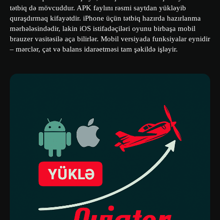
tətbiq də mövcuddur. APK faylını rəsmi saytdan yükləyib
quraşdırmaq kifayətdir. iPhone üçün tətbiq hazırda hazırlanma
mərhələsindədir, lakin iOS istifadəçiləri oyunu birbaşa mobil
brauzer vasitəsilə aça bilirlər. Mobil versiyada funksiyalar eynidir
– mərclər, çat və balans idarəetməsi tam şəkildə işləyir.