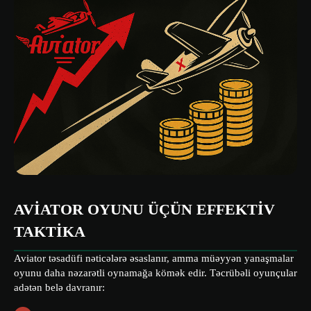
AVIATOR OYUNU ÜÇÜN EFFEKTIV
TAKTIKA
Aviator təsadüfi nəticələrə əsaslanır, amma müəyyən yanaşmalar
oyunu daha nəzarətli oynamağa kömək edir. Təcrübəli oyunçular
adətən belə davranır: