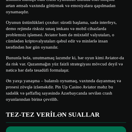
artan əmsalı vaxtında götürmək və emosiyalara qapılmadan
oynamaqdır.
Oyunun üstünlükləri çoxdur: sürətli başlama, sadə interfeys,
demo rejimdə risksiz sınaq imkanı və mobil cihazlarda
problemsiz işləməsi. Aviator həm də müxtəlif valyutaları, o
cümlədən kriptovalyutaları qəbul edir və minlərlə insan
tərəfindən hər gün oynanılır.
Bununla belə, unutmamaq lazımdır ki, hər oyun kimi Aviator-da
da risk var. Qazanmağın yüz faizli strategiyası mövcud deyil və
nəticə hər dəfə təsadüfi formalaşır.
Ən yaxşı yanaşma – balanslı oynamaq, vaxtında dayanmaq və
prosesi zövqlə izləməkdir. Pin Up Casino Aviator məhz bu
sadəlik və şəffaflıq sayəsində Azərbaycanda sevilən crash
oyunlarından birinə çevrilib.
TEZ-TEZ VERILƏN SUALLAR