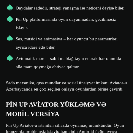
Qaydalar sadədir, strateji yanaşma isə nəticəni dəyişə bilər.
Pin Up platformasında oyun dayanmadan, gecikməsiz
işləyir.
Səs, musiqi və animasiya – hər oyunçu bu parametrləri
ayrıca idarə edə bilər.
Avtomatik mərc – sabit məbləğ təyin edərək hər raundda
əllə mərc qoymağa ehtiyac qalmır.
Sadə mexanika, qısa raundlar və sosial ünsiyyət imkanı Aviator-u
Azərbaycanda ən çox seçilən onlayn oyunlardan birinə çevirib.
PIN UP AVIATOR YÜKLƏMƏ VƏ
MOBIL VERSIYA
Pin Up Aviator-u istənilən cihazda oynamaq mümkündür. Oyun
brauzerdə problemsiz işləyir, həmçinin Android üçün ayrıca